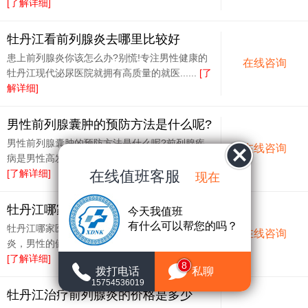
[了解详细]
牡丹江看前列腺炎去哪里比较好
患上前列腺炎你该怎么办?别慌!专注男性健康的
在线咨询
牡丹江现代泌尿医院就拥有高质量的就医......
[了
解详细]
男性前列腺囊肿的预防方法是什么呢?
男性前列腺囊肿的预防方法是什么呢?前列腺疾
在线咨询
病是男性高发的一种疾病,前列腺囊肿还会......
在线值班客服
[了解详细]
现在
牡丹江哪家医院看前列腺炎有效
今天我值班
有什么可以帮您的吗？
牡丹江哪家医院看前列腺炎有效果?诱发前列腺
在线咨询
炎，男性的健康身体是会受到严重伤害的，......
[了解详细]
8
拨打电话
私聊
15754536019
牡丹江治疗前列腺炎的价格是多少