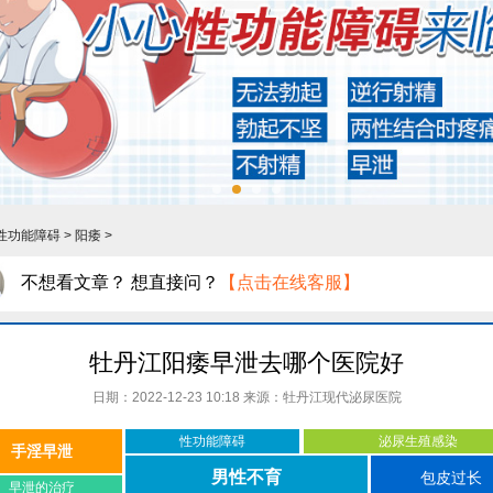
性功能障碍
>
阳痿
>
不想看文章？ 想直接问？
【点击在线客服】
牡丹江阳痿早泄去哪个医院好
日期：2022-12-23 10:18 来源：
牡丹江现代泌尿医院
性功能障碍
泌尿生殖感染
手淫早泄
男性不育
包皮过长
早泄的治疗