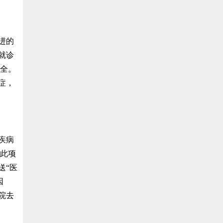
进的
就诊
齐全。
症，
疾病
成此项
送“医
因
院去