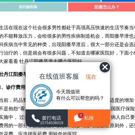
阳痿怎么办？
前列腺疾病
在现在这个社会很多男性都处于高强高压快速的生活节奏当
的不能释放压力，会给很多的男性疾病制造机会，而阳痿早泄也
科疾病当中常见的种类，出现阳痿早泄后，很大一部分还是会选
行治疗的，但是就会有很多问题，不知道去哪家医院好，下面小
大家看看 牡丹江阳痿早泄去哪个医院好。
牡丹江阳痿早泄去哪个医院好
：
在线值班客服
现在
1、诊疗费用较低很重要
今天我值班
有什么可以帮您的吗？
，药品费用比从前有较大的增长，医疗费用也有适度的增加
不是抱怨“看病难”，而 是抱怨“看病贵”;另一方面，全国医疗保
8
实施中， 过去有病全部包揽的福利待遇已成为历史，病人自己
拨打电话
私聊
15754536019
费用的一部分，甚至全部。所以，就诊时除考虑上述原则外，还
低花费，应选择医药费 用较低的医院。