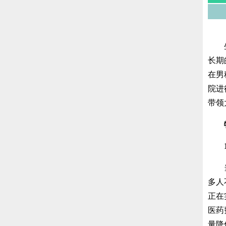
生活
长期
在男
院进
带领
当前
多人
正在
医药
量降