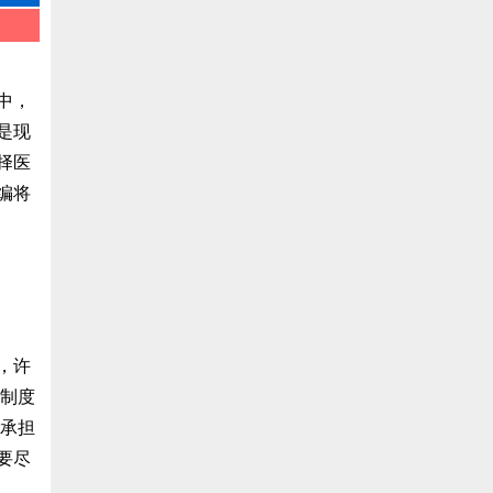
中，
是现
择医
编将
，许
险制度
要承担
要尽