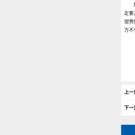
阳
定要
望男
万不
上一
下一