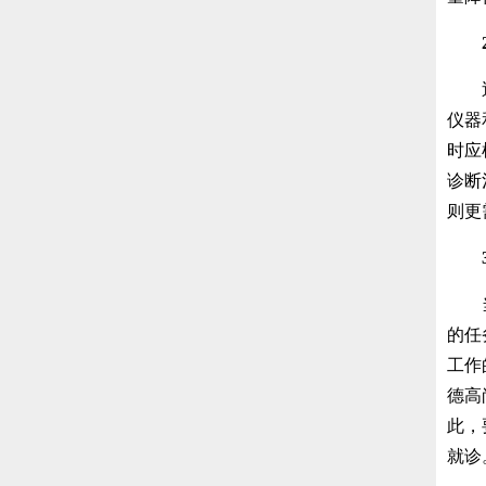
近年
仪器
时应
诊断
则更
当患
的任
工作
德高
此，
就诊