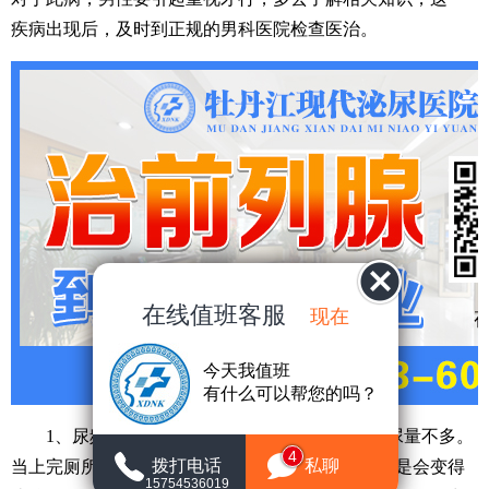
疾病出现后，及时到正规的男科医院检查医治。
在线值班客服
现在
今天我值班
有什么可以帮您的吗？
1、尿频尿急：患病男性会频繁有尿意，但排尿量不多。
4
拨打电话
私聊
当上完厕所憋不住尿的感觉会很明显，睡眠质量也是会变得
15754536019