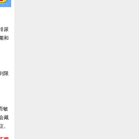
排尿
菌和
到限
而敏
会藏
症。