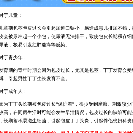
于儿童：
期包茎包皮过长会引起尿道口狭小，易造成患儿排尿不畅，
皮会被尿冲起一个小包，使尿液无法排干，致使包皮长期积存细
尿液，极易引发红肿瘙痒等感染。
于青少年：
期的青年时期会因为包皮过长，尤其是包茎，丁丁发育会受
缚，引起男性丁丁生长发育不全。
于成年人：
丁丁头长期被包皮过长“保护着”，很少受到摩擦、刺激较少
较高，在同房生活时可能会发生早泄情况，包皮过长的缺陷可能
，长期蓄积易滋生细菌，引起包皮丁丁头炎，引起伴侣患妇科炎