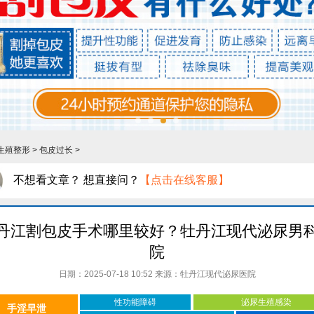
生殖整形
>
包皮过长
>
不想看文章？ 想直接问？
【点击在线客服】
丹江割包皮手术哪里较好？牡丹江现代泌尿男
院
日期：2025-07-18 10:52 来源：
牡丹江现代泌尿医院
性功能障碍
泌尿生殖感染
手淫早泄