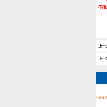
不顾
上一
下一
牡丹江