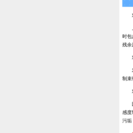
对
儿童
时包
残余
对
发育
制束
对
因为
感度
污垢