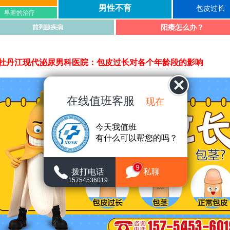
男性不育
包皮过长
早泄的治疗
阳痿怎么办？
前列腺疾病
牡丹江现代泌尿男科医院：包皮过长对各个年龄段的影响
在线值班客服
现在
今天我值班
有什么可以帮您的吗？
9
拨打电话
私聊
15754536019